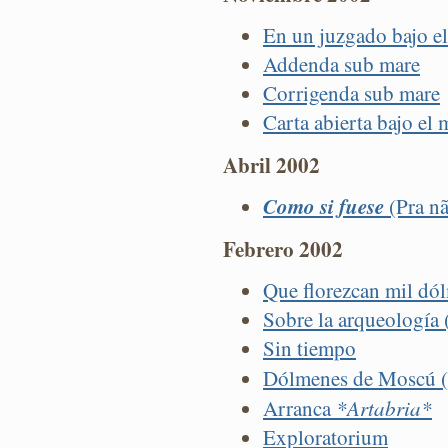
En un juzgado bajo e
Addenda sub mare
Corrigenda sub mare
Carta abierta bajo el 
Abril 2002
Como si fuese
(Pra nã
Febrero 2002
Que florezcan mil dól
Sobre la arqueología 
Sin tiempo
Dólmenes de Moscú (
*Artabria*
Arranca
Exploratorium