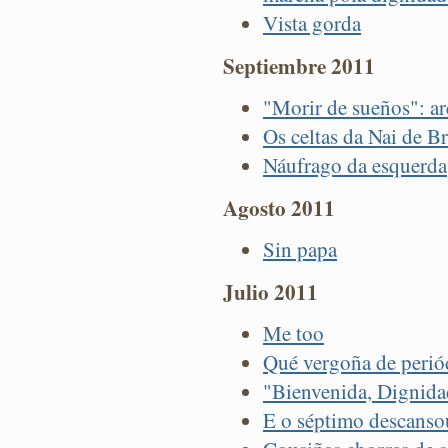
Vista gorda
Septiembre 2011
"Morir de sueños": a
Os celtas da Nai de B
Náufrago da esquerda
Agosto 2011
Sin papa
Julio 2011
Me too
Qué vergoña de perió
"Bienvenida, Dignida
E o séptimo descansou