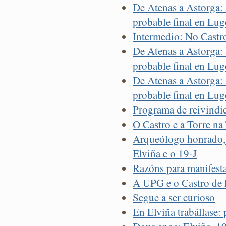
De Atenas a Astorga: 
probable final en Lugo
Intermedio: No Castro
De Atenas a Astorga: 
probable final en Lugo
De Atenas a Astorga: 
probable final en Lug
Programa de reivindic
O Castro e a Torre na
Arqueólogo honrado, p
Elviña e o 19-J
Razóns para manifest
A UPG e o Castro de 
Segue a ser curioso
En Elviña trabállase: 