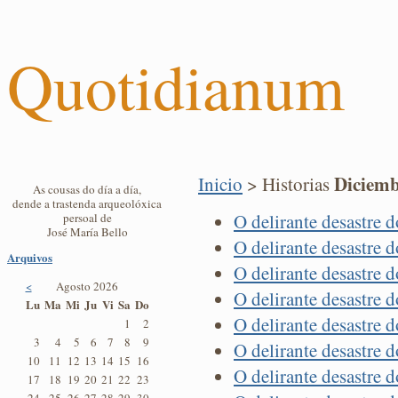
Quotidianum
Diciemb
Inicio
> Historias
As cousas do día a día,
dende a trastenda arqueolóxica
O delirante desastre 
persoal de
José María Bello
O delirante desastre 
Arquivos
O delirante desastre 
<
Agosto 2026
O delirante desastre 
Lu
Ma
Mi
Ju
Vi
Sa
Do
O delirante desastre 
1
2
3
4
5
6
7
8
9
O delirante desastre 
10
11
12
13
14
15
16
O delirante desastre 
17
18
19
20
21
22
23