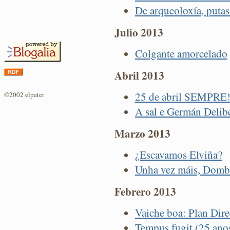
De arqueoloxía, putas
Julio 2013
Colgante amorcelado
Abril 2013
25 de abril SEMPRE
©2002 elpater
A sal e Germán Delib
Marzo 2013
¿Escavamos Elviña?
Unha vez máis, Domb
Febrero 2013
Vaiche boa: Plan Dir
Tempus fugit (25 ano