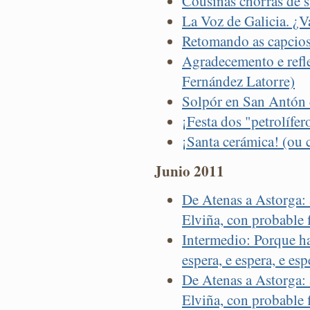
Cousiñas chorras de 
La Voz de Galicia. ¿V
Retomando as capcios
Agradecemento e refl
Fernández Latorre)
Solpór en San Antón
¡Festa dos "petrolífer
¡Santa cerámica! (ou 
Junio 2011
De Atenas a Astorga: 
Elviña, con probable 
Intermedio: Porque ha
espera, e espera, e espe
De Atenas a Astorga: 
Elviña, con probable 