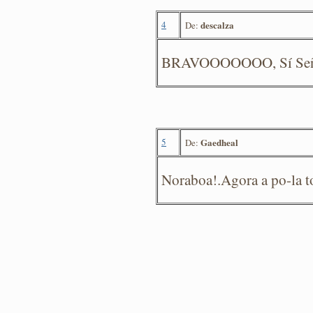
4
descalza
De:
BRAVOOOOOOO, Sí Señor
5
Gaedheal
De:
Noraboa!.Agora a po-la to