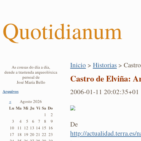
Quotidianum
Inicio
>
Historias
> Castro
As cousas do día a día,
dende a trastenda arqueolóxica
Castro de Elviña: Ar
persoal de
José María Bello
2006-01-11 20:02:35+01
Arquivos
<
Agosto 2026
Lu
Ma
Mi
Ju
Vi
Sa
Do
1
2
3
4
5
6
7
8
9
De
10
11
12
13
14
15
16
http://actualidad.terra.e
17
18
19
20
21
22
23