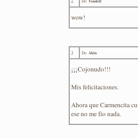
2
Vendell
De:
wow!
3
Akin
De:
¡¡¡Cojonudo!!!
Mis felicitaciones.
Ahora que Carmencita cum
ese no me fío nada.