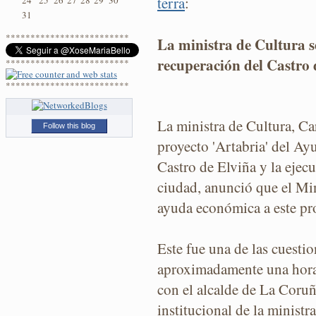
terra
:
24
25
26
27
28
29
30
31
*************************
La ministra de Cultura s
recuperación del Castro
*************************
*************************
La ministra de Cultura, C
Follow this blog
proyecto 'Artabria' del Ay
Castro de Elviña y la ejecu
ciudad, anunció que el Mini
ayuda económica a este pr
Este fue una de las cuesti
aproximadamente una hora 
con el alcalde de La Coruñ
institucional de la ministr